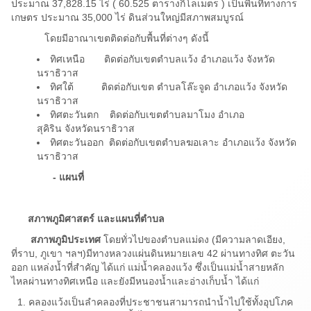
ประมาณ 37,828.15 ไร่ ( 60.525 ตารางกิโลเมตร ) เป็นพื้นที่ทางการ
เกษตร ประมาณ 35,000 ไร่ ดินส่วนใหญ่มีสภาพสมบูรณ์
โดยมีอาณาเขตติดต่อกับพื้นที่ต่างๆ ดังนี้
ทิศเหนือ ติดต่อกับเขตตำบลแว้ง อำเภอแว้ง จังหวัด
นราธิวาส
ทิศใต้ ติดต่อกับเขต ตำบลโล๊ะจูด อำเภอแว้ง จังหวัด
นราธิวาส
ทิศตะวันตก ติดต่อกับเขตตำบลมาโมง อำเภอ
สุคิริน จังหวัดนราธิวาส
ทิศตะวันออก ติดต่อกับเขตตำบลฆอเลาะ อำเภอแว้ง จังหวัด
นราธิวาส
- แผนที่
สภาพภูมิศาสตร์ และแผนที่ตำบล
สภาพภูมิประเทศ
โดยทั่วไปของตำบลแม่ดง (มีความลาดเอียง,
ที่ราบ, ภูเขา ฯลฯ)มีทางหลวงแผ่นดินหมายเลข 42 ผ่านทางทิศ ตะวัน
ออก แหล่งน้ำที่สำคัญ ได้แก่ แม่น้ำคลองแว้ง ซึ่งเป็นแม่น้ำสายหลัก
ไหลผ่านทางทิศเหนือ และยังมีหนองน้ำและอ่างเก็บน้ำ ได้แก่
คลองแว้งเป็นลำคลองที่ประชาชนสามารถนำน้ำไปใช้ทั้งอุปโภค