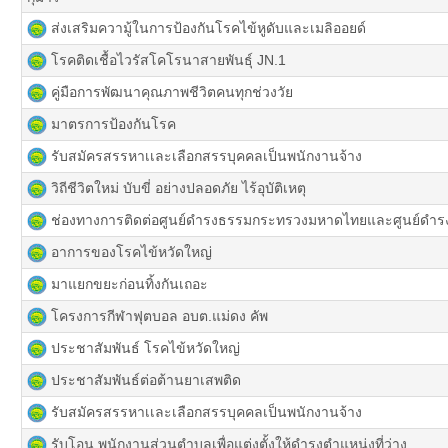
ส่งเสริมความู้ในการป้องกันโรคไข้หูดับและเมลิออยด์
โรคติดเชื้อไวรัสโคโรนาสายพันธุ์ JN.1
คู่มือการพัฒนาคุณภาพชีวิตคนทุกช่วงวัย
มาตรการป้องกันโรค
รับสมัครสรรหาเเละเลือกสรรบุคคลเป็นพนักงานจ้าง
วิถีชีวิตใหม่ บับขี่ อย่างปลอดภัย ไร้อุบัติเหตุ
ช่องทางการติดต่อศูนย์ดำรงธรรมกระทรวงมหาดไทยและศูนย์ดำรงธ
อาการของโรคไข้หวัดใหญ่
มาแยกขยะก่อนทิ้งกันเถอะ
โครงการกีฬาฟุตบอล อบต.แม่ดง คัพ
ประชาสัมพันธ์ โรคไข้หวัดใหญ่
ประชาสัมพันธ์ต่อต้านยาเสพติด
รับสมัครสรรหาเเละเลือกสรรบุคคลเป็นพนักงานจ้าง
รับโอน พนักงานส่วนตำบลเพื่อแต่งตั้งให้ดำรงตำแหน่งที่ว่าง