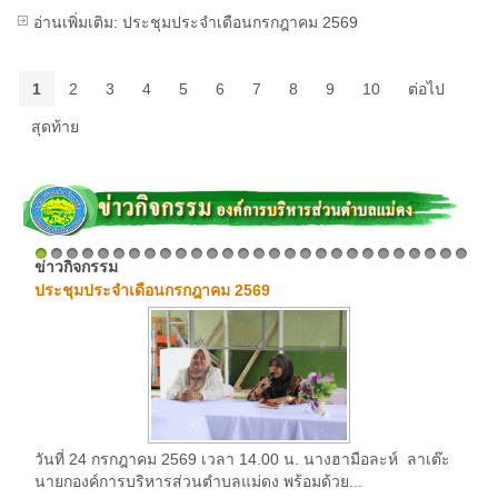
อ่านเพิ่มเติม: ประชุมประจำเดือนกรกฎาคม 2569
1
2
3
4
5
6
7
8
9
10
ต่อไป
สุดท้าย
ข่าวกิจกรรม
1
2
3
4
5
6
7
8
9
10
11
12
13
14
15
16
17
18
19
20
21
22
23
24
25
26
27
28
ประชุมประจำเดือนกรกฎาคม 2569
วันที่ 24 กรกฎาคม 2569 เวลา 14.00 น. นางฮามือละห์ ลาเต๊ะ
นายกองค์การบริหารส่วนตำบลแม่ดง พร้อมด้วย...