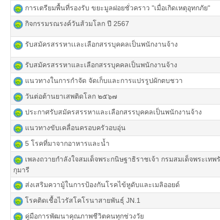
การเตรียมพื้นที่รองรับ ขยะมูลฝอยชั่วคราว "เมื่อเกิดเหตุอุทกภัย"
กิจกรรมรณรงค์วันส้วมโลก ปี 2567
รับสมัครสรรหาเเละเลือกสรรบุคคลเป็นพนักงานจ้าง
รับสมัครสรรหาและเลือกสรรบุคคลเป็นพนักงานจ้าง
แนวทางในการกำจัด จัดเก็บและการแปรรูปผักตบชวา
วันต่อต้านยาเสพติดโลก ๒๕๖๗
ประกาศรับสมัครสรรหาและเลือกสรรบุคคลเป็นพนักงานจ้าง
แนวทางขับเคลื่อนครอบครัวอบอุ่น
5 โรคที่มาจากอาหารและน้ำ
เพลงถวายกำลังใจสมเด็จพระกนิษฐาธิราชเจ้า กรมสมเด็จพระเท
กุมารี
ส่งเสริมความู้ในการป้องกันโรคไข้หูดับและเมลิออยด์
โรคติดเชื้อไวรัสโคโรนาสายพันธุ์ JN.1
คู่มือการพัฒนาคุณภาพชีวิตคนทุกช่วงวัย