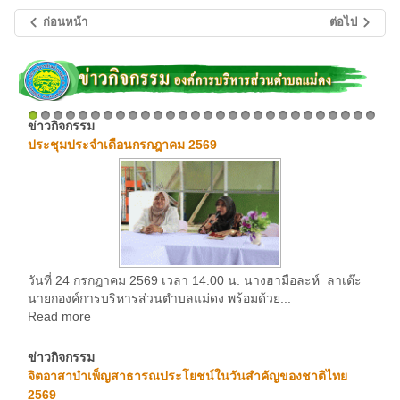
ก่อนหน้า
ต่อไป
ข่าวกิจกรรม
1
2
3
4
5
6
7
8
9
10
11
12
13
14
15
16
17
18
19
20
21
22
23
24
25
26
27
28
ประชุมประจำเดือนกรกฎาคม 2569
วันที่ 24 กรกฎาคม 2569 เวลา 14.00 น. นางฮามือละห์ ลาเต๊ะ
นายกองค์การบริหารส่วนตำบลแม่ดง พร้อมด้วย...
Read more
ข่าวกิจกรรม
จิตอาสาบำเพ็ญสาธารณประโยชน์ในวันสำคัญของชาติไทย
2569