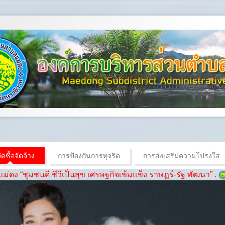
ดซื้อจัดจ้าง
การป้องกันการทุจริต
การส่งเสริมความโปรงใส
ี ชีวีเป็นสุข เศรษฐกิจเข้มแข็ง ราษฎร์-รัฐ พัฒนา” .
.